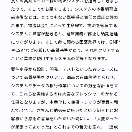
長く医薬系メーカー様の物流システムを担当してきまし
たので、そこでのお話をします。システムの本番切替直
前直後などは、とてつもない緊張感と責任の重圧に襲わ
れます。物流は会社にとって生命線で、物流を管理する
システムに障害が起きると、倉庫業務が停止し納期遅延
につながります。そして命に関わる医薬業界では、GMP*
やCSV*などの厳しい品質基準があり、それをクリアする
ことが業務に使用するシステムの前提となります。
要件定義から設計、開発、テストといった各フェーズに
ついて品質基準をクリアし、商品の在庫移動と合わせ、
システムやデータの移行作業についての万全な計画を立
て、これらを実施するのは大変なプレッシャーのかかる
仕事となりますが、本番化して無事トラックが商品を積
んで出発し、きちんと納品先に届いたという知らせとお
客様から感謝の言葉をいただいた時には、「大変だった
が頑張ってよかった」とこれまでの苦労を忘れ、「達成