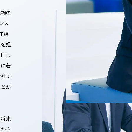
工場の
シス
在籍
衝を担
は忙し
うに著
会社で
ことが
、将来
確かさ