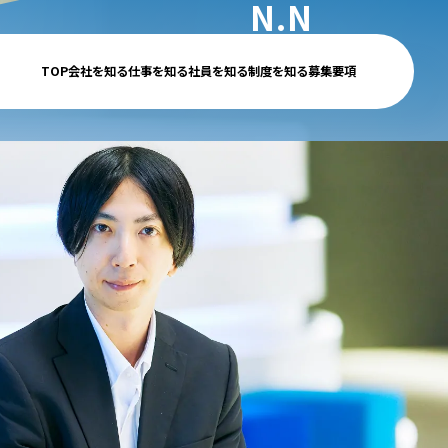
N.N
デジタル事業企画部門
TOP
会社を知る
仕事を知る
社員を知る
制度を知る
募集要項
2021年入社