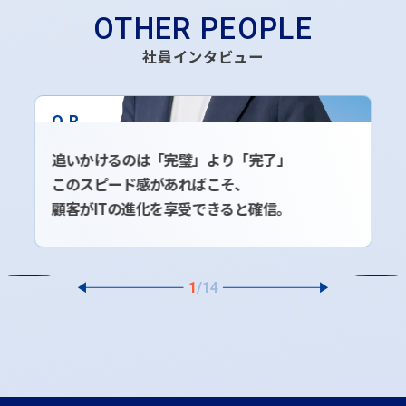
OTHER PEOPLE
社員インタビュー
O.R
アプリケーションシステム事業部門
2018年入社
追いかけるのは「完璧」より「完了」
このスピード感があればこそ、
顧客がITの進化を享受できると確信。
1
/
14